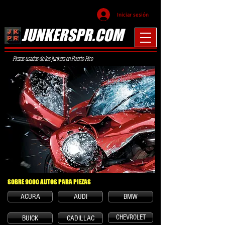
Iniciar sesión
JUNKERSPR.COM
Piezas usadas de los Junkers en Puerto Rico
SOBRE 9000
AUTOS PARA PIEZAS
ACURA
AUDI
BMW
CHEVROLET
BUICK
CADILLAC