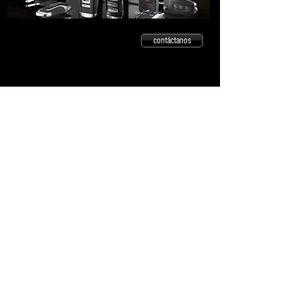
contáctanos
Si eres hojalatero, mecánico, dealer entre
otros, ya no tendrás que llamar Junker por
Junker. Llenas un formulario con lo que
buscas y lo recibirán todos los junkers, si
tienen lo que buscas te contactarán. Dale a
registrarte arriba en inicio de sesión para
aprobar tu cuenta.