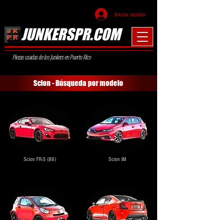
Iniciar sesión
JUNKERSPR.COM
Piezas usadas de los Junkers en Puerto Rico
Scion - Búsqueda por modelo
Scion FR-S (86)
Scion iM