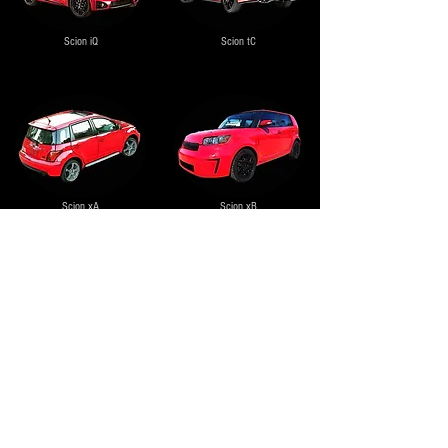
Scion iQ
Scion tC
Scion xA
Scion xB
Scion xD