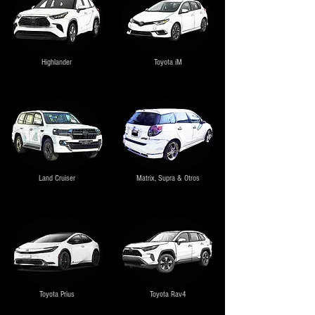
Highlander
Toyota iM
Land Cruiser
Matrix, Supra & Otros
Toyota Prius
Toyota Rav4