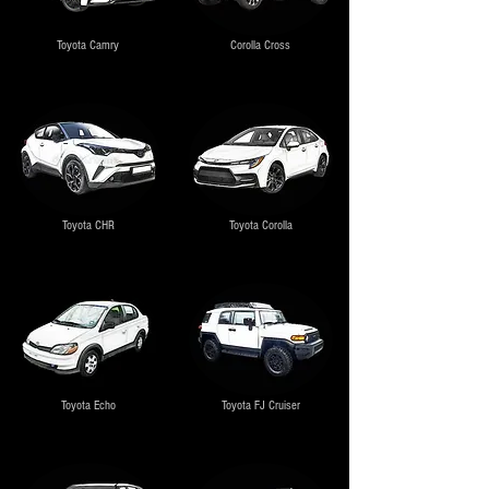
Toyota Camry
Corolla Cross
Toyota CHR
Toyota Corolla
Toyota Echo
Toyota FJ Cruiser