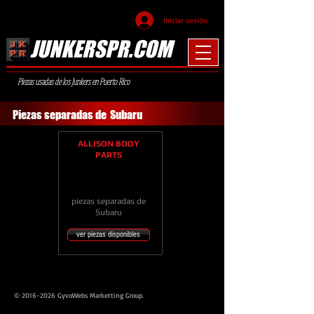
Iniciar sesión
JUNKERSPR.COM
Piezas usadas de los Junkers en Puerto Rico
Piezas separadas de
Subaru
ALLISON BODY
PARTS
piezas separadas de
Subaru
ver piezas disponibles
© 2016-2026 GyvoWebs Marketting Group.