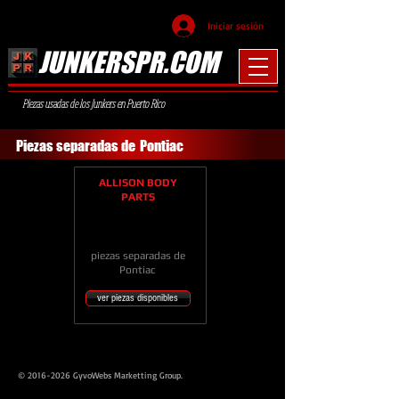
Iniciar sesión
JUNKERSPR.COM
Piezas usadas de los Junkers en Puerto Rico
Piezas separadas de
Pontiac
ALLISON BODY
PARTS
piezas separadas de
Pontiac
ver piezas disponibles
© 2016-2026 GyvoWebs Marketting Group.