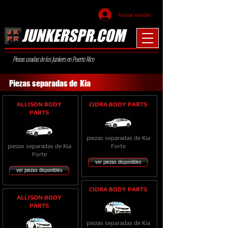
Iniciar sesión
JUNKERSPR.COM
Piezas usadas de los Junkers en Puerto Rico
Piezas separadas de
Kia
ALLISON BODY
CIDRA BODY PARTS
PARTS
piezas separadas de Kia
piezas separadas de Kia
Forte
Forte
ver piezas disponibles
ver piezas disponibles
CIDRA BODY PARTS
ALLISON BODY
PARTS
piezas separadas de Kia