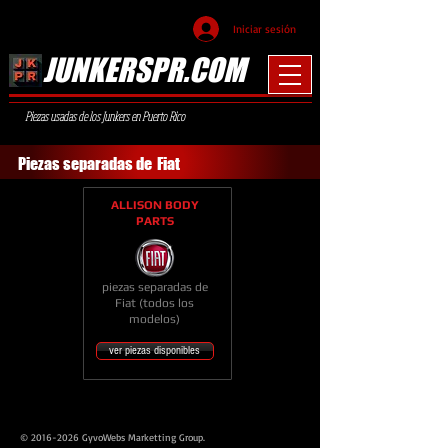
Iniciar sesión
JUNKERSPR.COM
Piezas usadas de los Junkers en Puerto Rico
Piezas separadas de
Fiat
ALLISON BODY
PARTS
piezas separadas de
Fiat (todos los
modelos)
ver piezas disponibles
© 2016-2026 GyvoWebs Marketting Group.