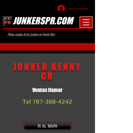
Iniciar sesión
JUNKERSPR.COM
Piezas usadas de los Junkers en Puerto Rico
JUNKER KENNY
CR
Ventas llamar
Tel
787-388-4242
IR AL MAPA