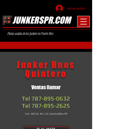
Iniciar sesión
JUNKERSPR.COM
Piezas usadas de los Junkers en Puerto Rico
Junker Hnos
Quintero
Ventas llamar
Tel
787-895-0632
Tel
787-895-2625
Carr. 483 Int. Km. 2.6, Quebradillas PR