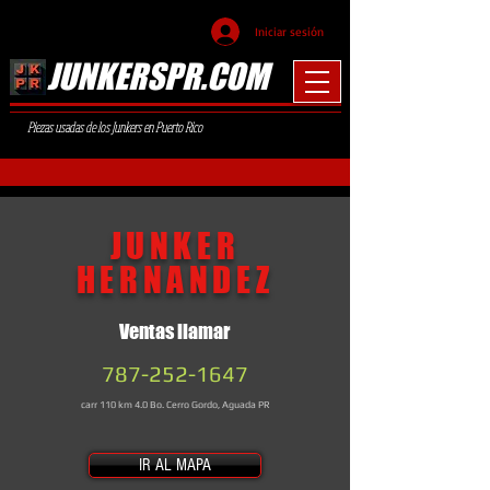
Iniciar sesión
JUNKERSPR.COM
Piezas usadas de los Junkers en Puerto Rico
JUNKER
HERNANDEZ
Ventas llamar
787-252-1647
carr 110 km 4.0 Bo. Cerro Gordo, Aguada PR
IR AL MAPA